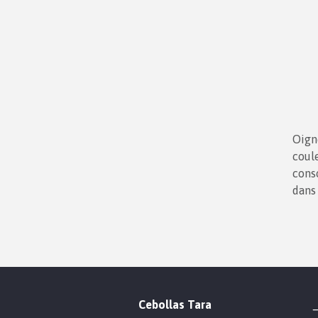
Oigno
coule
cons
dans 
Cebollas Tara