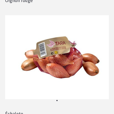
Oignon rouge
Échalote