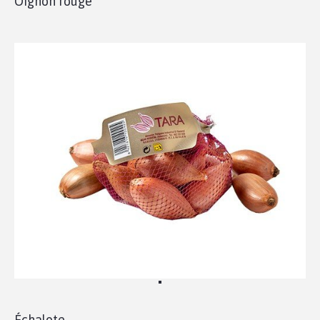
Oignon rouge
Échalote