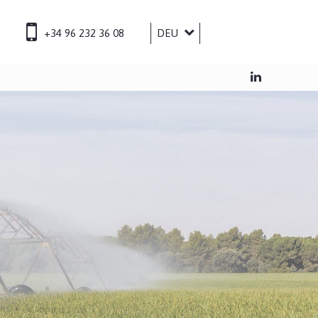
+34 96 232 36 08
DEU
ESP
ENG
FRA