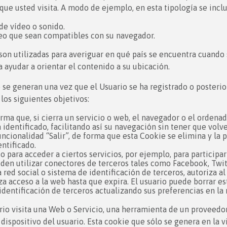
 que usted visita. A modo de ejemplo, en esta tipología se incl
de vídeo o sonido.
deo que sean compatibles con su navegador.
on utilizadas para averiguar en qué país se encuentra cuando s
a ayudar a orientar el contenido a su ubicación.
 se generan una vez que el Usuario se ha registrado o posterior
 los siguientes objetivos:
rma que, si cierra un servicio o web, el navegador o el ordena
 identificado, facilitando así su navegación sin tener que volve
funcionalidad “Salir”, de forma que esta Cookie se elimina y la
entificado.
o para acceder a ciertos servicios, por ejemplo, para participa
den utilizar conectores de terceros tales como Facebook, Twitt
 red social o sistema de identificación de terceros, autoriza 
za acceso a la web hasta que expira. El usuario puede borrar es
dentificación de terceros actualizando sus preferencias en la r
io visita una Web o Servicio, una herramienta de un proveedo
dispositivo del usuario. Esta cookie que sólo se genera en la vis