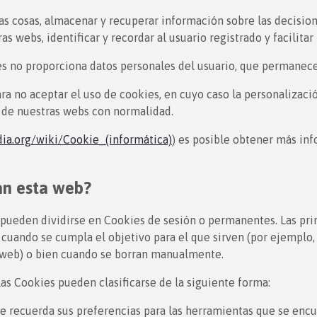
as cosas, almacenar y recuperar información sobre las decisione
s webs, identificar y recordar al usuario registrado y facilitar
es no proporciona datos personales del usuario, que permanec
ra no aceptar el uso de cookies, en cuyo caso la personalizaci
s de nuestras webs con normalidad.
dia.org/wiki/Cookie_(informática)
) es posible obtener más in
zan esta web?
pueden dividirse en Cookies de sesión o permanentes. Las prim
cuando se cumpla el objetivo para el que sirven (por ejemplo,
a web) o bien cuando se borran manualmente.
las Cookies pueden clasificarse de la siguiente forma:
e recuerda sus preferencias para las herramientas que se encue