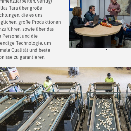
mmenzuarbeiten, verfügt
llas Tara über große
ichtungen, die es uns
̈glichen, große Produktionen
zuführen, sowie über das
e Personal und die
endige Technologie, um
male Qualität und beste
bnisse zu garantieren.