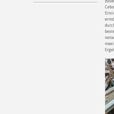
zusa
Cebo
Einr
ermo
durch
best
notw
maxi
Erge