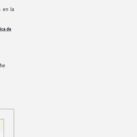
s en la
ica de
the