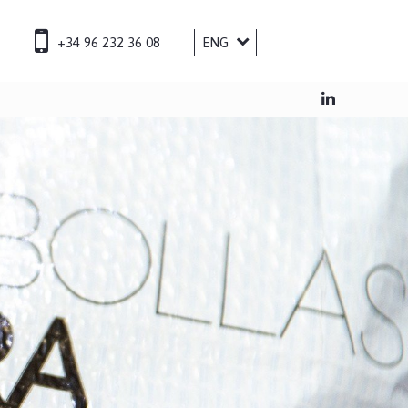
+34 96 232 36 08
ENG
ESP
FRA
DEU