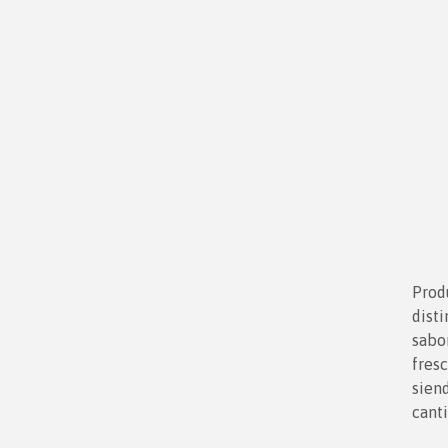
Prod
dist
sabo
fres
sien
canti