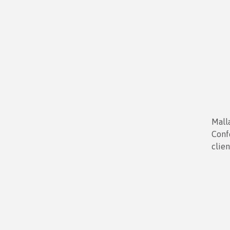
Malla
Conf
clie