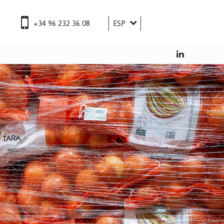
+34 96 232 36 08
ESP
ENG
FRA
DEU